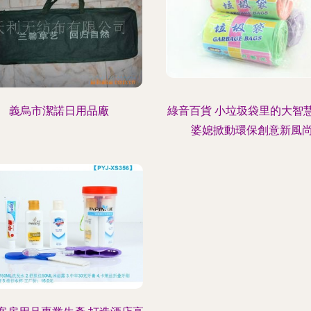
義烏市潔諾日用品廠
綠音百貨 小垃圾袋里的大智
婆媳掀動環保創意新風