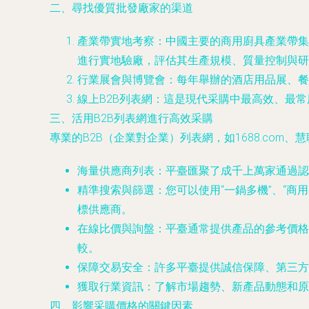
二、尋找優質批發廠家的渠道
產業帶實地考察：中國主要的商用廚具產業帶集
進行實地驗廠，評估其生產規模、質量控制與研
行業展會與博覽會：每年舉辦的酒店用品展、餐
線上B2B列表網：這是現代采購中最高效、最
三、活用B2B列表網進行高效采購
專業的B2B（企業對企業）列表網，如1688.co
海量供應商列表
：平臺匯聚了成千上萬家通過認
精準搜索與篩選
：您可以使用“一鍋多機”、“
標供應商。
在線比價與詢盤
：平臺通常提供產品的參考價格區
較。
保障交易安全
：許多平臺提供誠信保障、第三方
獲取行業資訊
：了解市場趨勢、新產品動態和
四、影響采購價格的關鍵因素