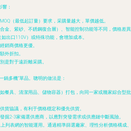
影響：
MOQ（最低起訂量）要求，采購量越大，單價越低。
合金、紫砂、不銹鋼復合層）、智能控制功能等不同，價格差異
（如出口110V）或特殊功能，會增加成本。
經銷商價格更優。
額外折扣。
別是對于遠距離采購。
一鍋多機”單品。聰明的做法是：
如餐具、清潔用品、儲物容器）打包，向同一家或幾家綜合型批
供貨協議，有利于價格穩定和優先供貨。
發掘2-3家備選供應商，以應對突發需求或供應鏈中斷風險。
與線上列表網的智能運用。通過精準篩選廠家、理性分析價格構成