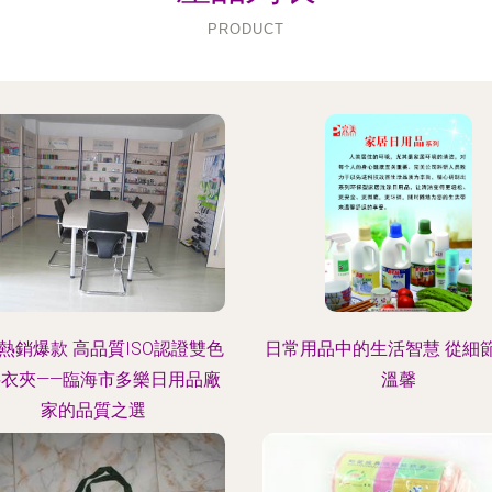
PRODUCT
熱銷爆款 高品質ISO認證雙色
日常用品中的生活智慧 從細
料衣夾——臨海市多樂日用品廠
溫馨
家的品質之選