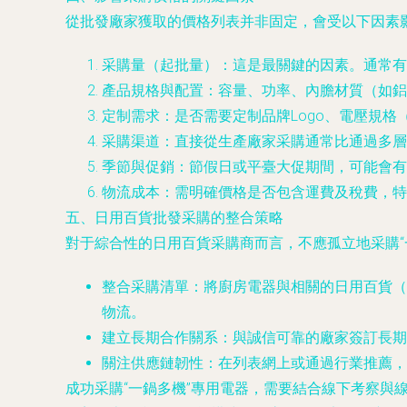
從批發廠家獲取的價格列表并非固定，會受以下因素
采購量（起批量）
：這是最關鍵的因素。通常有
產品規格與配置
：容量、功率、內膽材質（如鋁
定制需求
：是否需要定制品牌Logo、電壓規格
采購渠道
：直接從生產廠家采購通常比通過多層
季節與促銷
：節假日或平臺大促期間，可能會有
物流成本
：需明確價格是否包含運費及稅費，特
五、日用百貨批發采購的整合策略
對于綜合性的日用百貨采購商而言，不應孤立地采購“
整合采購清單
：將廚房電器與相關的日用百貨（
物流。
建立長期合作關系
：與誠信可靠的廠家簽訂長期
關注供應鏈韌性
：在列表網上或通過行業推薦，
成功采購“一鍋多機”專用電器，需要結合線下考察