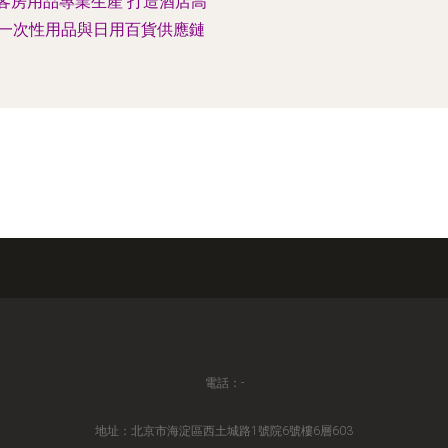
客房用品專業生產 打造酒店高
一次性用品與日用百貨供應鏈
電話：-
地址：北京市海淀區西土城路1號院6號樓6層603